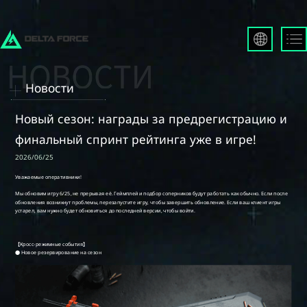
English
Français
Новости
Español
Русский
Новый сезон: награды за предрегистрацию и
Deutsch
финальный спринт рейтинга уже в игре!
العربية
2026/06/25
繁體中文
Português
한국어
日本語
Türkçe