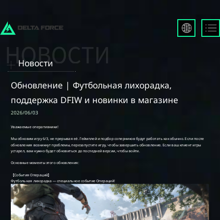
English
Français
Новости
Español
Русский
Обновление | Футбольная лихорадка,
Deutsch
поддержка DFIW и новинки в магазине
العربية
2026/06/03
繁體中文
Português
한국어
日本語
Türkçe