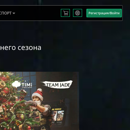
СПОРТ
Регистрация/Войти
English
L S3
Français
Español
 EMEA
Русский
mericas
него сезона
Deutsch
 2025
العربية
繁體中文
Português
한국어
日本語
Türkçe