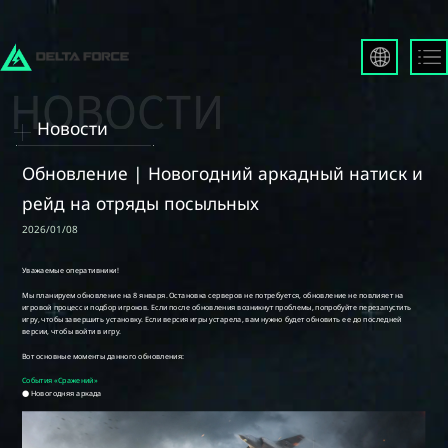
English
Français
Новости
Español
Русский
Обновление | Новогодний аркадный натиск и
Deutsch
рейд на отряды посыльных
العربية
2026/01/08
繁體中文
Português
한국어
日本語
Türkçe