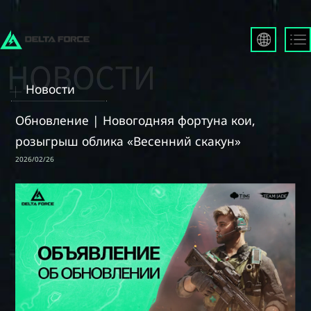
English
Français
Новости
Español
Русский
Обновление | Новогодняя фортуна кои,
Deutsch
розыгрыш облика «Весенний скакун»
العربية
2026/02/26
繁體中文
Português
한국어
日本語
Türkçe