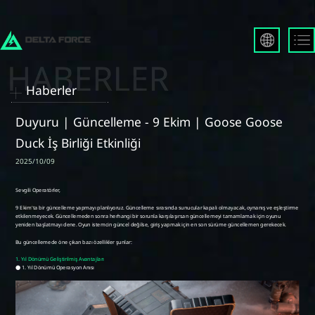
English
Français
Haberler
Español
Русский
Duyuru | Güncelleme - 9 Ekim | Goose Goose
Deutsch
Duck İş Birliği Etkinliği
العربية
2025/10/09
繁體中文
Português
한국어
日本語
Türkçe