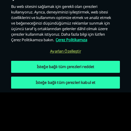
Bu web sitesini sağlamak için gerekli olan çerezleri
kullanıyoruz. Ayrıca, deneyiminizi iyileştirmek, web sitesi
Geri
özelliklerini ve kullanımını optimize etmek ve analiz etmek
ve beğeneceğinizi düşündüğümüz reklamlar sunmak için
üçüncü taraf iş ortaklarından gelenler dâhil olmak üzere
çerezler kullanmak istiyoruz. Daha fazla bilgi için lütfen
Çerez Politikamıza bakın.
Çerez Politikamıza
Ayarları Özelleştir
İsteğe bağlı tüm çerezleri reddet
İsteğe bağlı tüm çerezleri kabul et
Kullanım Koşulları
Gizlilik Politikası
Çerez Politikası
Yasal Uyarılar