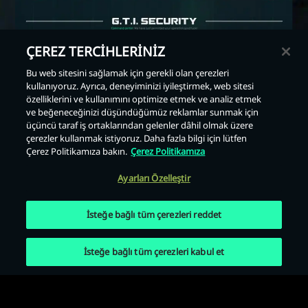
ÇEREZ TERCİHLERİNİZ
Bu web sitesini sağlamak için gerekli olan çerezleri
kullanıyoruz. Ayrıca, deneyiminizi iyileştirmek, web sitesi
Geri
özelliklerini ve kullanımını optimize etmek ve analiz etmek
ve beğeneceğinizi düşündüğümüz reklamlar sunmak için
üçüncü taraf iş ortaklarından gelenler dâhil olmak üzere
çerezler kullanmak istiyoruz. Daha fazla bilgi için lütfen
Çerez Politikamıza bakın.
Çerez Politikamıza
Ayarları Özelleştir
İsteğe bağlı tüm çerezleri reddet
İsteğe bağlı tüm çerezleri kabul et