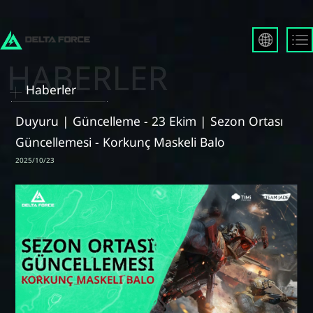
English
Français
Haberler
Español
Русский
Duyuru | Güncelleme - 23 Ekim | Sezon Ortası
Deutsch
Güncellemesi - Korkunç Maskeli Balo
العربية
2025/10/23
繁體中文
Português
한국어
日本語
Türkçe