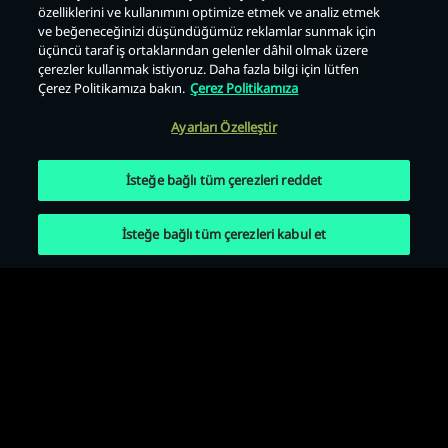
özelliklerini ve kullanımını optimize etmek ve analiz etmek
Geri
ve beğeneceğinizi düşündüğümüz reklamlar sunmak için
üçüncü taraf iş ortaklarından gelenler dâhil olmak üzere
çerezler kullanmak istiyoruz. Daha fazla bilgi için lütfen
Çerez Politikamıza bakın.
Çerez Politikamıza
Ayarları Özelleştir
İsteğe bağlı tüm çerezleri reddet
İsteğe bağlı tüm çerezleri kabul et
Kullanım Koşulları
Gizlilik Politikası
Çerez Politikası
Yasal Uyarılar
Ayarları Özelleştir