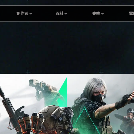
創作者
百科
賽季
電
全球共創大賽作品鑑
官網百科
S10：裂變
DFG
賞
阿薩拉世界
S9：回聲
RISE
第一屆Delta Force全
產品介紹
S8：蝶變時刻
RISE A
球共創大賽
S7 : 阿薩拉
DFI
直播掉寶
S6：烈火衝天
雙陣對決：王牌獵人
挑戰
S5：破壁
創作者中心鼓勵項目
S4：黑夜之子
Creator Program 1.0
Creator Link