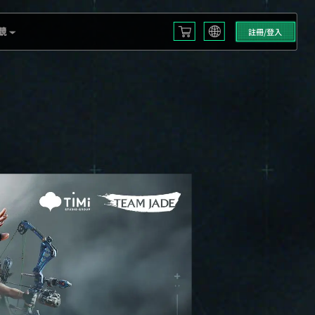
競
註冊/登入
English
L S3
Français
Español
 EMEA
Русский
mericas
Deutsch
العربية
 2025
繁體中文
Português
한국어
日本語
Türkçe