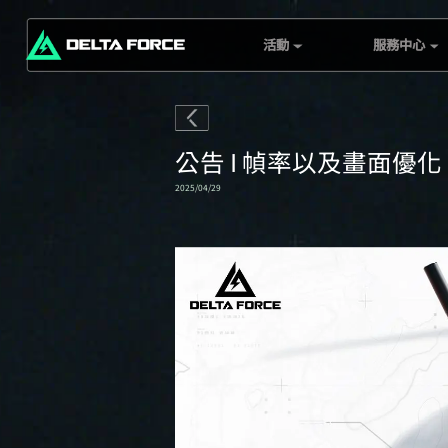
活動
服務中心
口袋探員收藏家
客服頁面
三角洲行動總部
G.T.I Security
三角洲勘探：金字塔
伺服器狀態
公告 I 幀率以及畫面優化
探索者
兌換中心
2025/04/29
戰績週報
黑鷹墜落通關排行榜
挑戰
Mobile Top-Up
Rebate