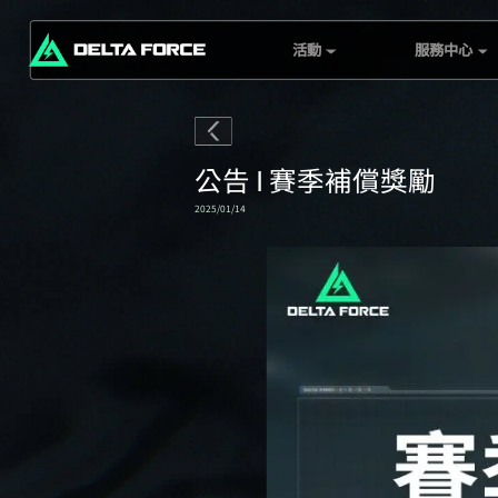
活動
服務中心
口袋探員收藏家
客服頁面
三角洲行動總部
G.T.I Security
三角洲勘探：金字塔
伺服器狀態
公告 I 賽季補償獎勵
探索者
兌換中心
2025/01/14
戰績週報
黑鷹墜落通關排行榜
挑戰
Mobile Top-Up
Rebate