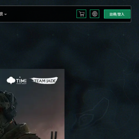
競
註冊/登入
English
L S3
Français
Español
 EMEA
Русский
mericas
Deutsch
العربية
 2025
繁體中文
Português
한국어
日本語
Türkçe