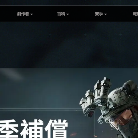
創作者
百科
賽季
電
全球共創大賽作品鑑
官網百科
S10：裂變
DFG
賞
阿薩拉世界
S9：回聲
RISE
第一屆Delta Force全
產品介紹
S8：蝶變時刻
RISE A
球共創大賽
S7 : 阿薩拉
DFI
直播掉寶
S6：烈火衝天
雙陣對決：王牌獵人
挑戰
S5：破壁
創作者中心鼓勵項目
S4：黑夜之子
Creator Program 1.0
Creator Link