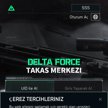
SSS
Oturum Aç
English
Français
Español
Русский
Deutsch
العربية
繁體中文
Português
한국어
日本語
Türkçe
UID ile Al
Giriş Yaparak Al
ÇEREZ TERCİHLERİNİZ
Bu web sitesini sağlamak için gerekli olan çerezleri