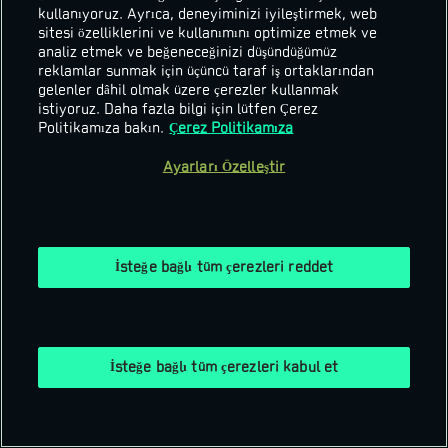
UID
kullanıyoruz. Ayrıca, deneyiminizi iyileştirmek, web
sitesi özelliklerini ve kullanımını optimize etmek ve
analiz etmek ve beğeneceğinizi düşündüğümüz
reklamlar sunmak için üçüncü taraf iş ortaklarından
gelenler dâhil olmak üzere çerezler kullanmak
CDK
istiyoruz. Daha fazla bilgi için lütfen Çerez
Politikamıza bakın.
Çerez Politikamıza
Ayarları Özelleştir
Kullan
İsteğe bağlı tüm çerezleri reddet
İsteğe bağlı tüm çerezleri kabul et
Kullanım Koşulları
|
Gizlilik Politikası
|
Çerez Politikası
|
Yasal Uyarılar
|
Ayarları Özelleştir